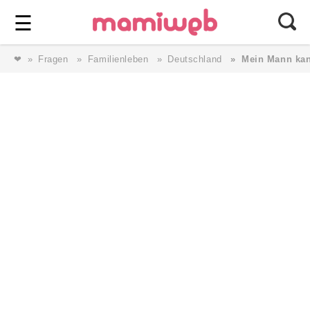
Login
⎯ Wir lieben Familie ⎯
☰
❤
Fragen
Familienleben
Deutschland
Mein Mann ka
Login
Magazin
Forum
Service
AGB & Impressum