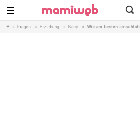
Login
⎯ Wir lieben Familie ⎯
☰
❤
Fragen
Erziehung
Baby
Wie am besten einschlaf
Login
Magazin
Forum
Service
AGB & Impressum