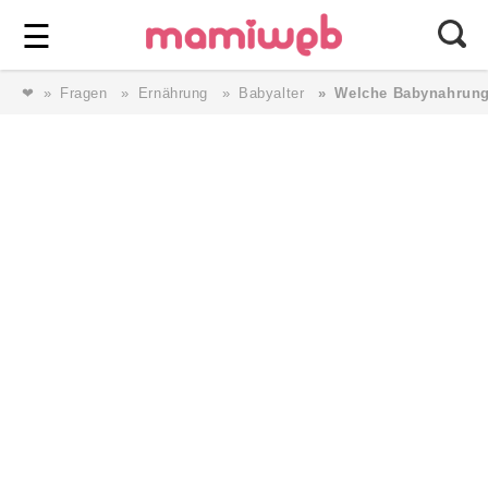
Login
⎯ Wir lieben Familie ⎯
☰
❤
Fragen
Ernährung
Babyalter
Welche Babynahrung 
Login
Magazin
Forum
Service
AGB & Impressum