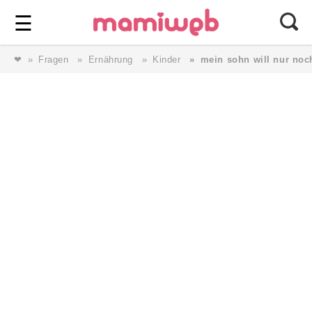
Login
⎯ Wir lieben Familie ⎯
☰
❤
Fragen
Ernährung
Kinder
mein sohn will nur noc
Login
Magazin
Forum
Service
AGB & Impressum