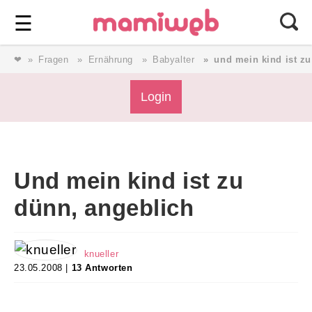
Login
⎯ Wir lieben Familie ⎯
☰
❤
Fragen
Ernährung
Babyalter
und mein kind ist z
Login
Login
Magazin
Und mein kind ist zu
Forum
dünn, angeblich
Service
knueller
23.05.2008 |
13 Antworten
AGB & Impressum