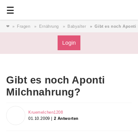
Login
⎯ Wir lieben Familie ⎯
☰
❤
Fragen
Ernährung
Babyalter
Gibt es noch Aponti
Login
Magazin
Forum
Service
AGB & Impressum