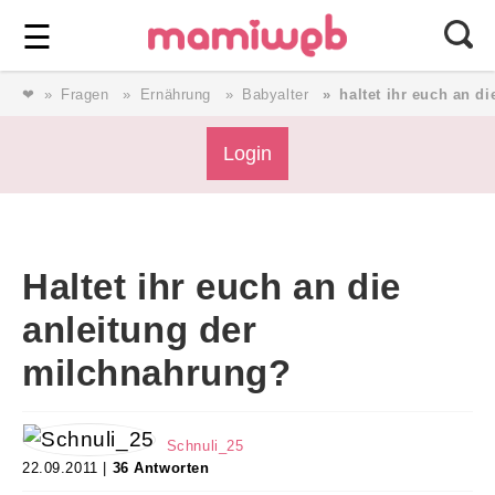
Login
⎯ Wir lieben Familie ⎯
☰
❤
Fragen
Ernährung
Babyalter
haltet ihr euch an d
Login
Login
Magazin
Haltet ihr euch an die
Forum
anleitung der
milchnahrung?
Service
AGB & Impressum
Schnuli_25
22.09.2011 |
36 Antworten