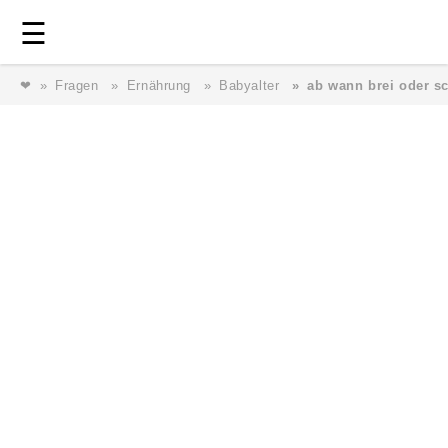
Login
⎯ Wir lieben Familie ⎯
☰
❤
Fragen
Ernährung
Babyalter
ab wann brei oder s
Login
Magazin
Forum
Service
AGB & Impressum