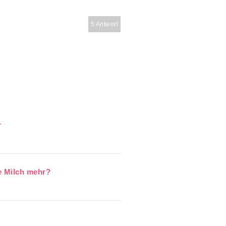
5 Antwort
r
e Milch mehr?