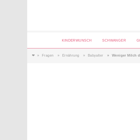
Login
KINDERWUNSCH
SCHWANGER
G
❤
Fragen
Ernährung
Babyalter
Weniger Milch du
Magazin
Forum
Service
AGB & Impressum