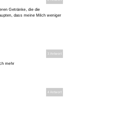
eren Getränke, die die
haupten, dass meine Milch weniger
3 Antwort
lch mehr
4 Antwort