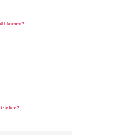
spät kommt?
?
 trinken?