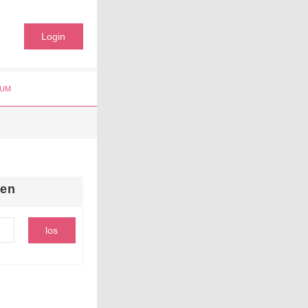
Login
UM
hen