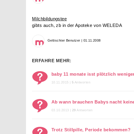
Milchbildungstee
gibts auch, zb in der Apoteke von WELEDA
Gelöschter Benutzer | 01.11.2008
ERFAHRE MEHR:
baby 11 monate isst plötzlich wenige
10.11.2015 |
5
Antworten
Ab wann brauchen Babys nacht kein
03.10.2013 |
29
Antworten
Trotz Stillpille, Periode bekommen?