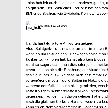
. also hab ich auch noch nichts anderes gehört, 
so gut sein. Der Sohn einer Freundin hat nen t
Blähende Sachen, wie Zwiebeln, Kohl etc ja sowie
just_holly | 12.02.2010
Na, da hast du ja tolle Antworten gekriegt ;)
Also, Salatgurke ist eines der am schlimmsten B
wenn es ums Stillen geht. Deswegen sollte man s
Koliken zu kämpfen hat. Es ist also kein Blöds
nicht so sagen, dass man dies oder jenes meiden 
umstritten, ob sich die Ernährung der Mutter übe
des Säuglings auswirkt, dass man bestimmte Lebe
es genügend medizinische Seiten im Netz, die da
während des Stillens auch alles gemieden, was 
hatte trotzdem schmerzhafte Koliken. Irgendwann
gegessen, nachdem ich davon gelesen hatte und 
noch die gleichen Koliken. Hat sich weder verbe
kann es eh nicht verallgemeinern. Jeder muss a