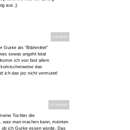
ig aus ;)
9 Antwort
r Gurke als "Blähmittel"
 was sowas angeht total
bekomm ich von fast allem
r komischerweise das
tt ich das jez nicht vermutet!
10 Antwort
meine Tochter die
te, was man machen kann, meinten
 ob ich Gurke essen würde. Das