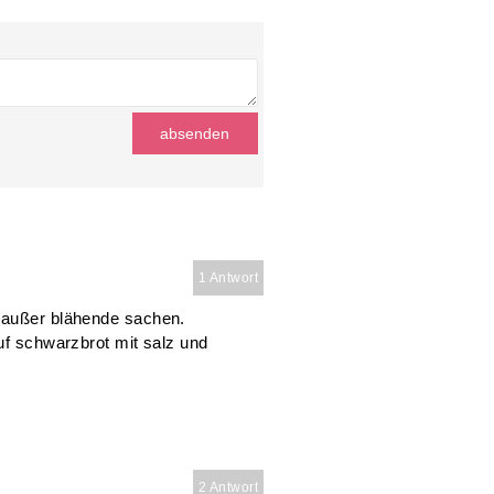
1 Antwort
n außer blähende sachen.
auf schwarzbrot mit salz und
2 Antwort