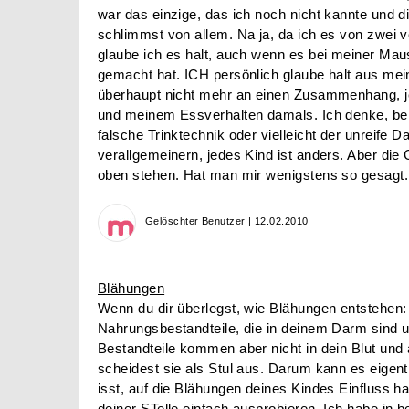
war das einzige, das ich noch nicht kannte und d
schlimmst von allem. Na ja, da ich es von zwei 
glaube ich es halt, auch wenn es bei meiner Mau
gemacht hat. ICH persönlich glaube halt aus mei
überhaupt nicht mehr an einen Zusammenhang, jed
und meinem Essverhalten damals. Ich denke, bei 
falsche Trinktechnik oder vielleicht der unreife 
verallgemeinern, jedes Kind ist anders. Aber die G
oben stehen. Hat man mir wenigstens so gesagt.
Gelöschter Benutzer | 12.02.2010
Blähungen
Wenn du dir überlegst, wie Blähungen entstehen:
Nahrungsbestandteile, die in deinem Darm sind u
Bestandteile kommen aber nicht in dein Blut und 
scheidest sie als Stul aus. Darum kann es eigent
isst, auf die Blähungen deines Kindes Einfluss 
deiner STelle einfach ausprobieren. Ich habe in