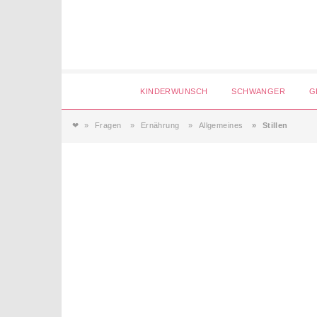
Login
KINDERWUNSCH
SCHWANGER
G
❤
Fragen
Ernährung
Allgemeines
Stillen
Magazin
Forum
Service
AGB & Impressum