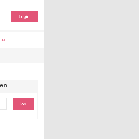
Login
UM
hen