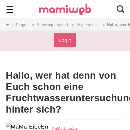
Login
⎯ Wir lieben Familie ⎯
☰
❤
Fragen
Schwangerschaft
Allgemeines
Hallo, wer 
Login
Login
Magazin
Hallo, wer hat denn von
Forum
Euch schon eine
Fruchtwasseruntersuchun
Service
hinter sich?
AGB & Impressum
MaMa-EiLeEn