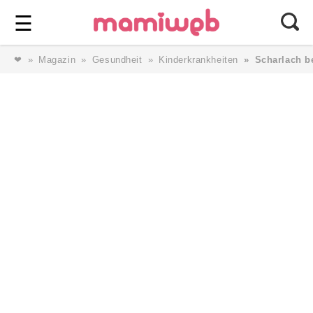
Login
⎯ Wir lieben Familie ⎯
☰
❤
Magazin
Gesundheit
Kinderkrankheiten
Scharlach b
Login
Magazin
Forum
Service
AGB & Impressum