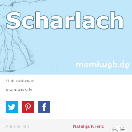
mamiweb.de
Autoreninfo
Natalija Krenz