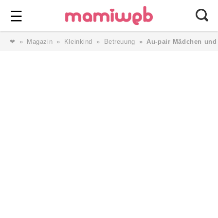
Login
⎯ Wir lieben Familie ⎯
☰
❤
Magazin
Kleinkind
Betreuung
Au-pair Mädchen und
Login
Magazin
Forum
Service
AGB & Impressum