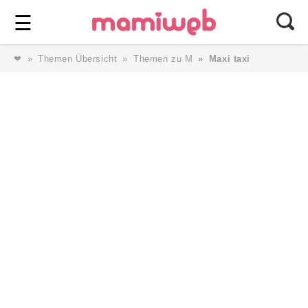
Login
⎯ Wir lieben Familie ⎯
☰
❤
Themen Übersicht
Themen zu M
Maxi taxi
Login
Magazin
Forum
Service
AGB & Impressum