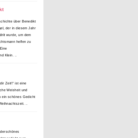
kt
chichte über Benedikt
el, der in diesem Jahr
ählt wurde, um dem
chtsmann helfen zu
 Eine
d Klein. ..
ir Zeit\" ist eine
sche Weisheit und
h ein schönes Gedicht
Weihnachtszeit. ..
nderschönes