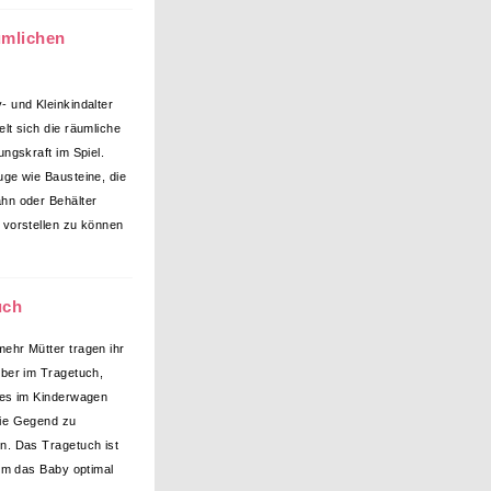
umlichen
- und Kleinkindalter
elt sich die räumliche
ungskraft im Spiel.
uge wie Bausteine, die
hn oder Behälter
 vorstellen zu können
uch
ehr Mütter tragen ihr
eber im Tragetuch,
 es im Kinderwagen
ie Gegend zu
n. Das Tragetuch ist
 um das Baby optimal