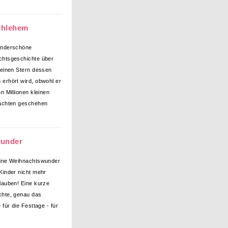
ethlehem
underschöne
htsgeschichte über
leinen Stern dessen
erhört wird, obwohl er
n Millionen kleinen
nachten geschehen
wunder
eine Weihnachtswunder
Kinder nicht mehr
lauben! Eine kurze
hte, genau das
 für die Festtage - für