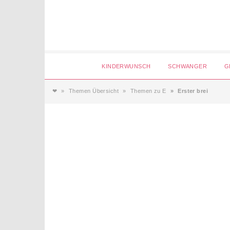
Login
KINDERWUNSCH
SCHWANGER
G
❤
Themen Übersicht
Themen zu E
Erster brei
Magazin
Forum
Service
AGB & Impressum