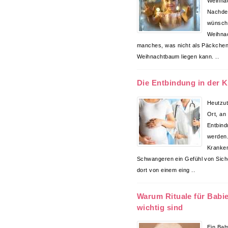
Weihna
Nachden
wünsch
Weihna
manches, was nicht als Päckchen
Weihnachtbaum liegen kann. ..
Die Entbindung in der K
Heutzuta
Ort, an
Entbin
werden.
Kranken
Schwangeren ein Gefühl von Siche
dort von einem eing ..
Warum Rituale für Babi
wichtig sind
Ein Bab