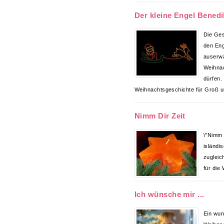
Der kleine Engel Benedi
Die Ges
den Eng
auserw
Weihna
dürfen.
Weihnachtsgeschichte für Groß un
Nimm Dir Zeit
\"Nimm d
isländi
zugleic
für die 
Ich wünsche mir ...
Ein wu