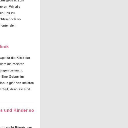
chtsgedicht zum
ken. Wir alle
en uns zu
chten doch so
 unter dem
linik
ge ist die Klinik der
 dem die meisten
dungen gemacht
 Eine Geburt im
haus gibt den meisten
rheit, denn sie sind
es und Kinder so
y braucht Rituale, um