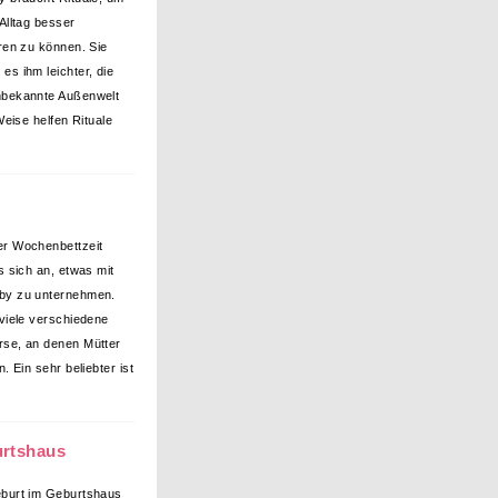
 Alltag besser
eren zu können. Sie
es ihm leichter, die
nbekannte Außenwelt
Weise helfen Rituale
r Wochenbettzeit
es sich an, etwas mit
by zu unternehmen.
 viele verschiedene
se, an denen Mütter
 Ein sehr beliebter ist
urtshaus
burt im Geburtshaus