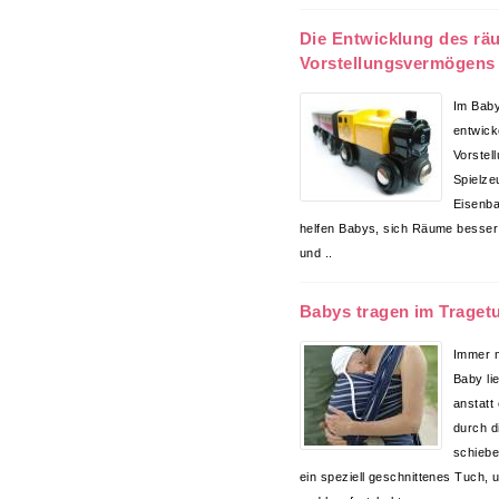
Die Entwicklung des rä
Vorstellungsvermögens
Im Baby
entwick
Vorstell
Spielze
Eisenba
helfen Babys, sich Räume besser
und ..
Babys tragen im Traget
Immer m
Baby li
anstatt
durch d
schiebe
ein speziell geschnittenes Tuch,