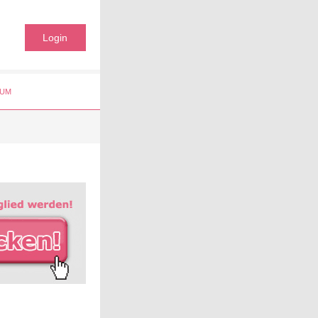
Login
UM