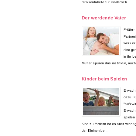
Größentabelle für Kindersch ..
Der werdende Vater
Erfährt
Partner
weiß er
eine gr
in ihr L
Mütter spüren das instinktiv, auch
Kinder beim Spielen
Erwachs
dazu, K
"aufzwi
Erwach
spielen
Kind zu fördern ist es aber wichti
der Kleinen be ..