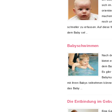
sich im
orienti
machen 
noch u
schneller zu erfassen. Auf diese 
dem Baby sel ..
Babyschwimmen
Nach de
bietet 
dem Ba
Es gibt
Babykur
mit ihren Babys teilnehmen können.
das Baby ..
Die Entbindung im Geb
Eine Ge