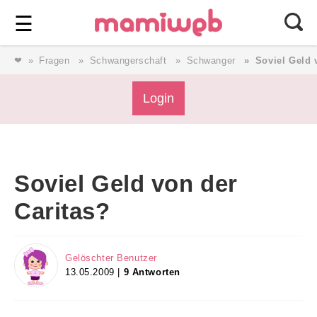
Login
⎯ Wir lieben Familie ⎯
☰
❤
Fragen
Schwangerschaft
Schwanger
Soviel Geld 
Login
Login
Magazin
Soviel Geld von der
Forum
Caritas?
Service
Gelöschter Benutzer
13.05.2009 |
9 Antworten
AGB & Impressum