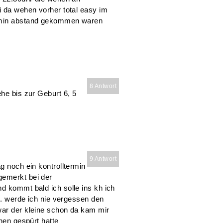
i da wehen vorher total easy im
 2min abstand gekommen waren
8 Antwort
ehe bis zur Geburt 6, 5
9 Antwort
g noch ein kontrolltermin
gemerkt bei der
d kommt bald ich solle ins kh ich
ch. werde ich nie vergessen den
war der kleine schon da kam mir
ehen gespürt hatte