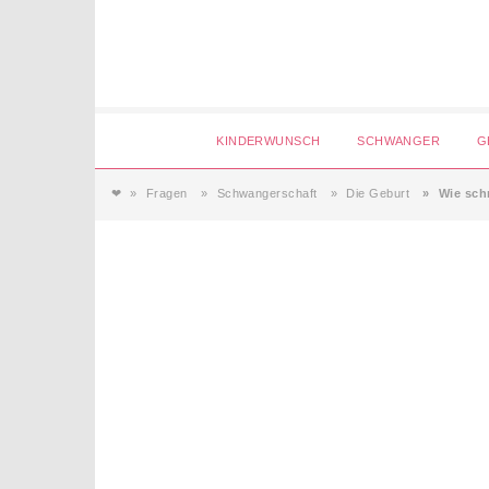
Login
KINDERWUNSCH
SCHWANGER
G
❤
Fragen
Schwangerschaft
Die Geburt
Wie schn
Magazin
Forum
Service
AGB & Impressum