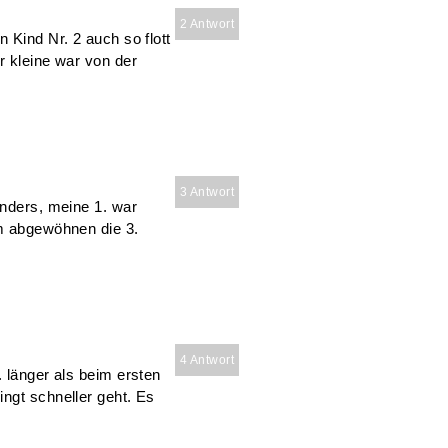
2 Antwort
 Kind Nr. 2 auch so flott
r kleine war von der
3 Antwort
anders, meine 1. war
um abgewöhnen die 3.
4 Antwort
. länger als beim ersten
ngt schneller geht. Es