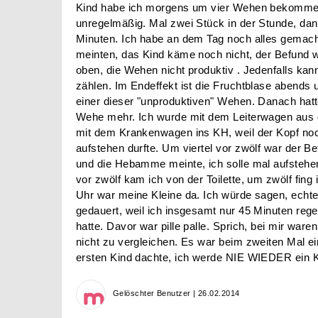
Kind habe ich morgens um vier Wehen bekommen,
unregelmäßig. Mal zwei Stück in der Stunde, dan
Minuten. Ich habe an dem Tag noch alles gemac
meinten, das Kind käme noch nicht, der Befund wa
oben, die Wehen nicht produktiv . Jedenfalls ka
zählen. Im Endeffekt ist die Fruchtblase abends
einer dieser "unproduktiven" Wehen. Danach hatt
Wehe mehr. Ich wurde mit dem Leiterwagen aus 
mit dem Krankenwagen ins KH, weil der Kopf noc
aufstehen durfte. Um viertel vor zwölf war der B
und die Hebamme meinte, ich solle mal aufstehen
vor zwölf kam ich von der Toilette, um zwölf fin
Uhr war meine Kleine da. Ich würde sagen, echt
gedauert, weil ich insgesamt nur 45 Minuten re
hatte. Davor war pille palle. Sprich, bei mir ware
nicht zu vergleichen. Es war beim zweiten Mal e
ersten Kind dachte, ich werde NIE WIEDER ein K
Gelöschter Benutzer | 26.02.2014