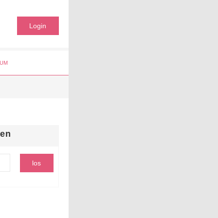
Login
UM
hen