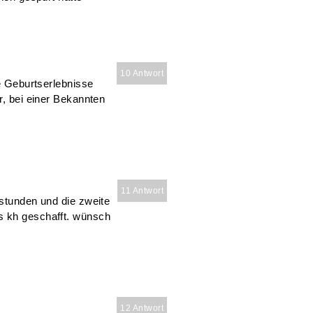
10 Antwort
le Geburtserlebnisse
r, bei einer Bekannten
11 Antwort
 stunden und die zweite
s kh geschafft. wünsch
12 Antwort