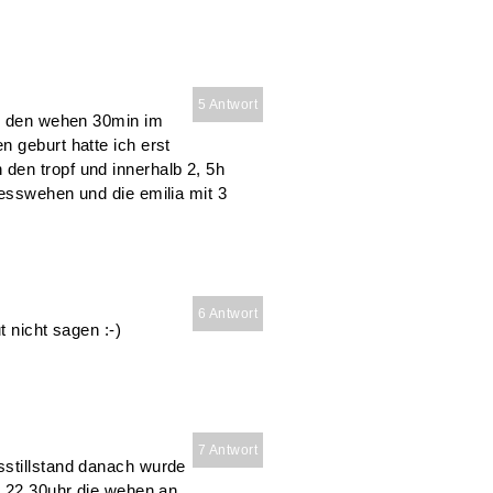
5 Antwort
in den wehen 30min im
 geburt hatte ich erst
den tropf und innerhalb 2, 5h
resswehen und die emilia mit 3
6 Antwort
t nicht sagen :-)
7 Antwort
sstillstand danach wurde
m 22.30uhr die wehen an