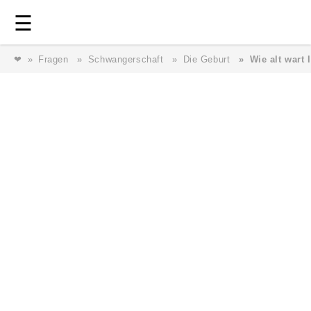
Login
⎯ Wir lieben Familie ⎯
☰
❤
Fragen
Schwangerschaft
Die Geburt
Wie alt wart 
Login
Magazin
Forum
Service
AGB & Impressum