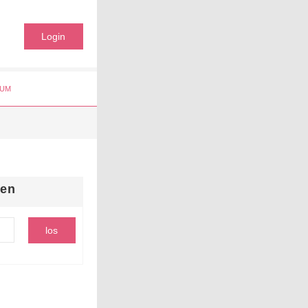
Login
UM
hen