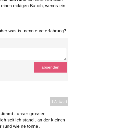
 los gehen, wir wollen uns
nd hat. Aber ich höre von allen
t einen eckigen Bauch, wenns ein
 aber was ist denn eure erfahrung?