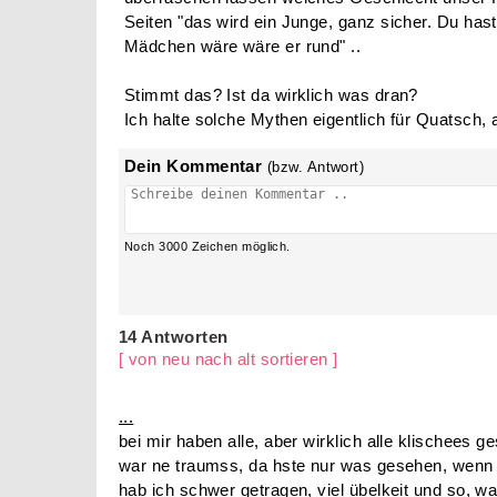
Eckiger Babybauch
elena1702
11.08.2010 |
14 Antworten
und es wird ein Junge?
Also ich bin jetzt 39 SSw und es kann jeder zeit
überraschen lassen welches Geschlecht unser Ki
Seiten "das wird ein Junge, ganz sicher. Du has
Mädchen wäre wäre er rund" ..
Stimmt das? Ist da wirklich was dran?
Ich halte solche Mythen eigentlich für Quatsch,
Dein Kommentar
(bzw. Antwort)