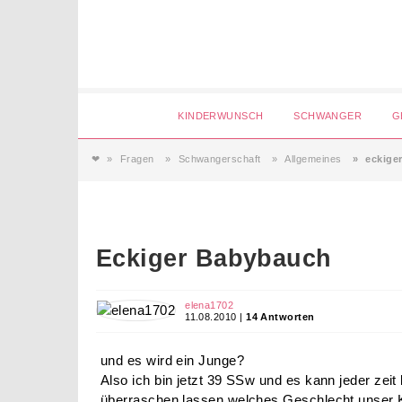
Login
KINDERWUNSCH
SCHWANGER
G
❤
Fragen
Schwangerschaft
Allgemeines
eckige
Magazin
Forum
Service
AGB & Impressum