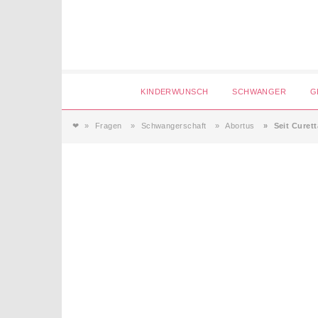
Login
KINDERWUNSCH
SCHWANGER
G
❤
Fragen
Schwangerschaft
Abortus
Seit Curet
Magazin
Forum
Service
AGB & Impressum