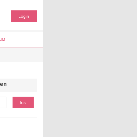
Login
UM
hen