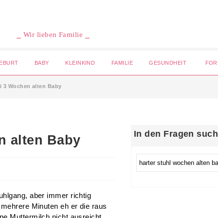
⎯ Wir lieben Familie ⎯
EBURT
BABY
KLEINKIND
FAMILIE
GESUNDHEIT
FOR
ei 3 Wochen alten Baby
In den Fragen suc
n alten Baby
uhlgang, aber immer richtig
 mehrere Minuten eh er die raus
e Muttermilch nicht ausreicht,