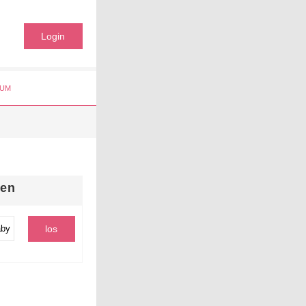
Login
UM
hen