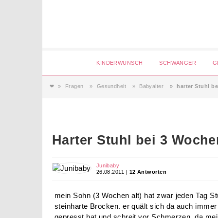
Login
KINDERWUNSCH
SCHWANGER
G
❤
Fragen
Gesundheit
Babyalter
harter Stuhl b
Magazin
Forum
Harter Stuhl bei 3 Woche
Service
Junibaby
26.08.2011 |
12 Antworten
AGB & Impressum
mein Sohn (3 Wochen alt) hat zwar jeden Tag St
steinharte Brocken. er quält sich da auch immer
gepresst hat und schreit vor Schmerzen. da mein