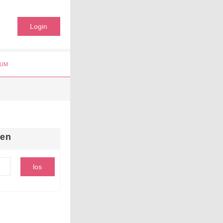
Login
UM
hen