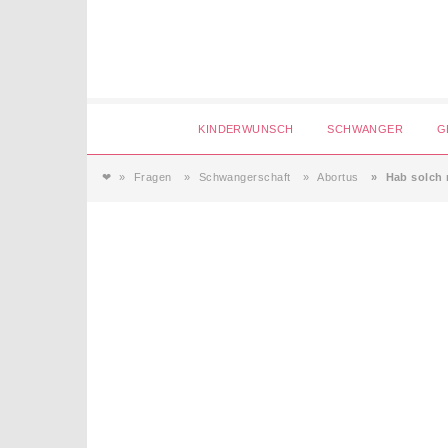
Login
KINDERWUNSCH
SCHWANGER
G
❤
Fragen
Schwangerschaft
Abortus
Hab solch 
Magazin
Forum
Service
AGB & Impressum