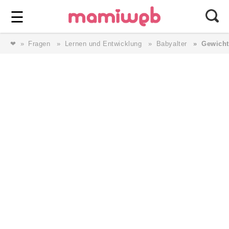
Login
⎯ Wir lieben Familie ⎯
☰
❤
Fragen
Lernen und Entwicklung
Babyalter
Gewicht
Login
Magazin
Forum
Service
AGB & Impressum