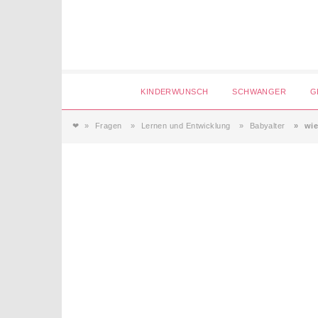
Login
KINDERWUNSCH
SCHWANGER
G
❤
Fragen
Lernen und Entwicklung
Babyalter
wie
Magazin
Forum
Service
AGB & Impressum