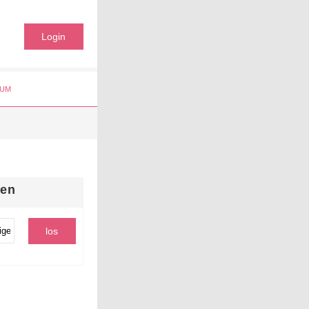
Login
UM
hen