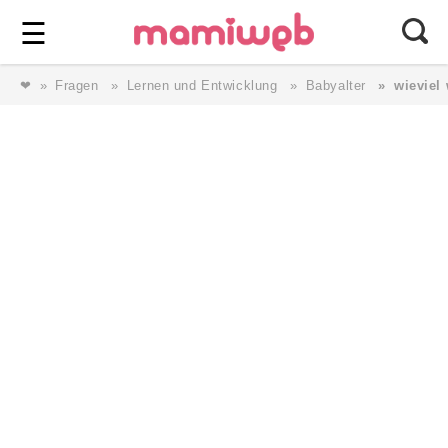
Login
⎯ Wir lieben Familie ⎯
☰
❤
Fragen
Lernen und Entwicklung
Babyalter
wieviel
Login
Magazin
Forum
Service
AGB & Impressum