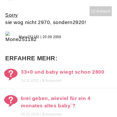
12 Antwort
Sorry
sie wog nicht 2970, sondern2920!
Mone251182 | 20.09.2009
ERFAHRE MEHR:
33+0 und baby wiegt schon 2800
14.11.2012 |
8
Antworten
brei geben, wieviel für ein 4
monates altes baby`?
09.12.2010 |
8
Antworten