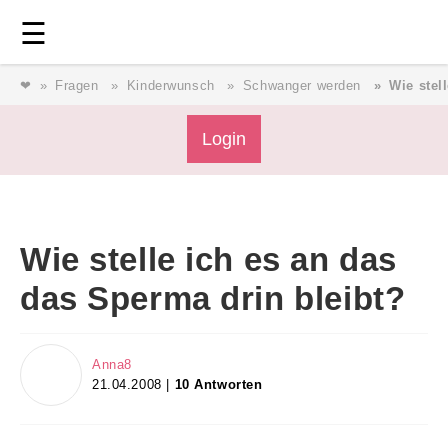
Login
⎯ Wir lieben Familie ⎯
☰
❤
Fragen
Kinderwunsch
Schwanger werden
Wie stel
Login
Login
Magazin
Wie stelle ich es an das
Forum
das Sperma drin bleibt?
Service
Anna8
21.04.2008 |
10 Antworten
AGB & Impressum