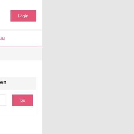
Login
UM
hen