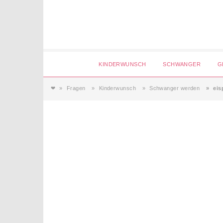
Login
KINDERWUNSCH
SCHWANGER
G
❤
Fragen
Kinderwunsch
Schwanger werden
eis
Magazin
Forum
Service
AGB & Impressum