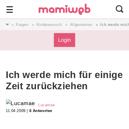
Login
⎯ Wir lieben Familie ⎯
☰
❤
Fragen
Kinderwunsch
Allgemeines
Ich werde mich
Login
Login
Magazin
Ich werde mich für einige
Forum
Zeit zurückziehen
Service
Lucamae
11.04.2009 |
6 Antworten
AGB & Impressum