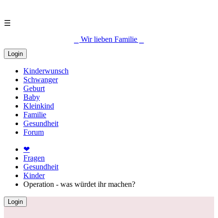
☰
⎯ Wir lieben Familie ⎯
Login
Kinderwunsch
Schwanger
Geburt
Baby
Kleinkind
Familie
Gesundheit
Forum
❤
Fragen
Gesundheit
Kinder
Operation - was würdet ihr machen?
Login