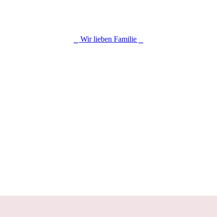
⎯ Wir lieben Familie ⎯