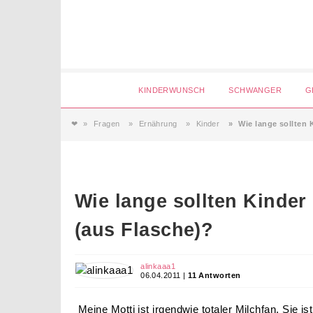
Login
KINDERWUNSCH
SCHWANGER
G
❤
Fragen
Ernährung
Kinder
Wie lange sollten 
Magazin
Forum
Wie lange sollten Kinder 
Service
(aus Flasche)?
AGB & Impressum
alinkaaa1
06.04.2011 |
11 Antworten
Meine Motti ist irgendwie totaler Milchfan. Sie is