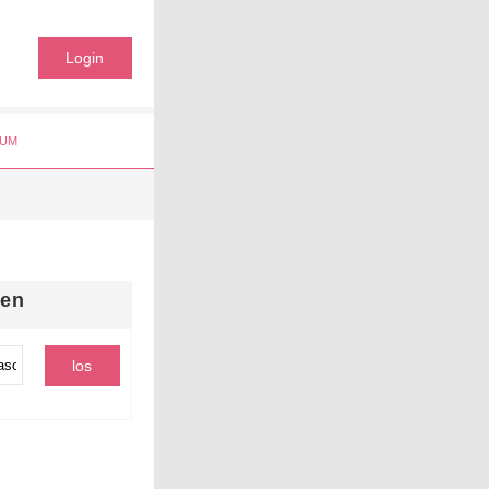
Login
UM
hen