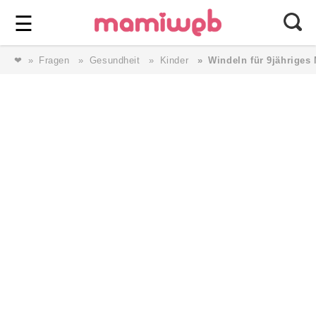
Login
⎯ Wir lieben Familie ⎯
☰
❤
Fragen
Gesundheit
Kinder
Windeln für 9jähriges
Login
Magazin
Forum
Service
AGB & Impressum