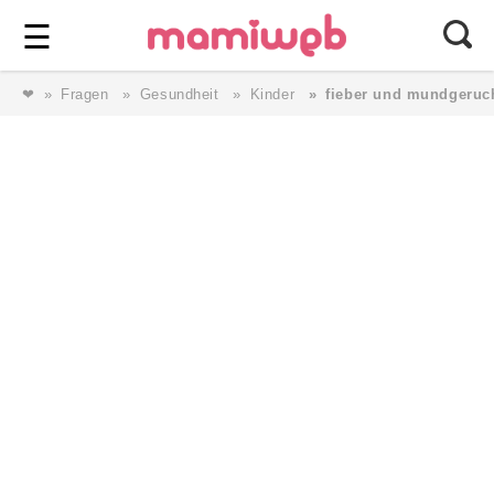
Login
⎯ Wir lieben Familie ⎯
☰
❤
Fragen
Gesundheit
Kinder
fieber und mundgeruc
Login
Magazin
Forum
Service
AGB & Impressum