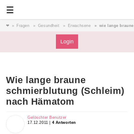
Login
⎯ Wir lieben Familie ⎯
☰
❤
Fragen
Gesundheit
Erwachsene
wie lange braun
Login
Login
Magazin
Wie lange braune
Forum
schmierblutung (Schleim)
nach Hämatom
Service
Gelöschter Benutzer
AGB & Impressum
17.12.2011 |
4 Antworten