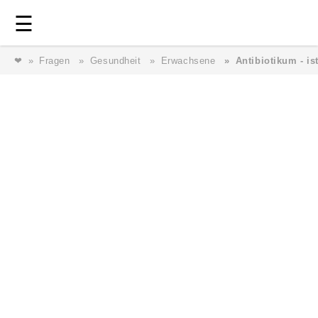
Login
⎯ Wir lieben Familie ⎯
☰
❤
Fragen
Gesundheit
Erwachsene
Antibiotikum - i
Login
Magazin
Forum
Service
AGB & Impressum