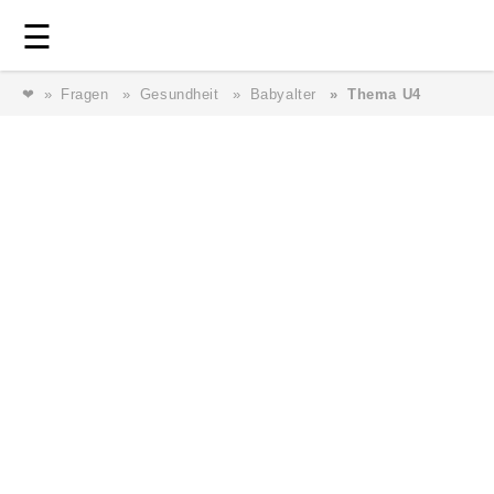
Login
⎯ Wir lieben Familie ⎯
☰
❤
Fragen
Gesundheit
Babyalter
Thema U4
Login
Magazin
Forum
Service
AGB & Impressum