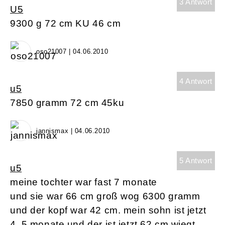
3 Antwort
U5
9300 g 72 cm KU 46 cm
oso21007 | 04.06.2010
4 Antwort
u5
7850 gramm 72 cm 45ku
jannismax | 04.06.2010
5 Antwort
u5
meine tochter war fast 7 monate
und sie war 66 cm groß wog 6300 gramm
und der kopf war 42 cm. mein sohn ist jetzt
4, 5 monate und der ist jetzt 62 cm wiegt