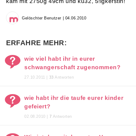
kam mit 2750g 49cm und ku32, 5!lgkerstin!
Gelöschter Benutzer | 04.06.2010
ERFAHRE MEHR:
wie viel habt ihr in eurer
schwangerschaft zugenommen?
27.10.2011 |
33
Antworten
wie habt ihr die taufe eurer kinder
gefeiert?
02.08.2010 |
7
Antworten