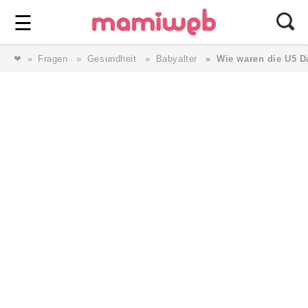
Login
⎯ Wir lieben Familie ⎯
☰
❤
Fragen
Gesundheit
Babyalter
Wie waren die U5 D
Login
Magazin
Forum
Service
AGB & Impressum