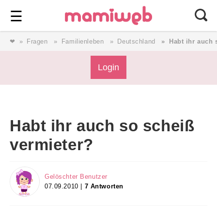
Login
⎯ Wir lieben Familie ⎯
☰
❤
Fragen
Familienleben
Deutschland
Habt ihr auch 
Login
Login
Magazin
Habt ihr auch so scheiß
Forum
vermieter?
Service
Gelöschter Benutzer
07.09.2010 |
7 Antworten
AGB & Impressum