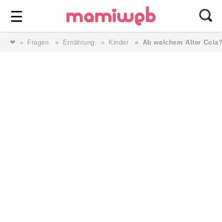
Login
⎯ Wir lieben Familie ⎯
☰
❤
Fragen
Ernährung
Kinder
Ab welchem Alter Cola
Login
Magazin
Forum
Service
AGB & Impressum