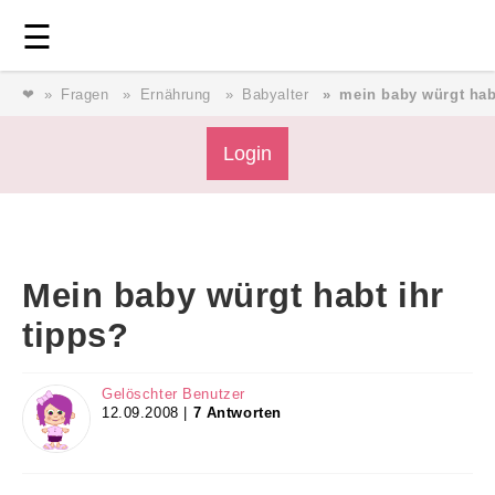
Login
⎯ Wir lieben Familie ⎯
☰
❤
Fragen
Ernährung
Babyalter
mein baby würgt habt
Login
Login
Magazin
Mein baby würgt habt ihr
Forum
tipps?
Service
Gelöschter Benutzer
12.09.2008 |
7 Antworten
AGB & Impressum