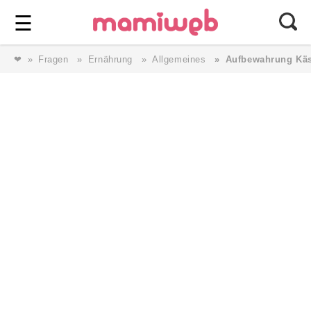
Login
⎯ Wir lieben Familie ⎯
☰
❤
Fragen
Ernährung
Allgemeines
Aufbewahrung Kä
Login
Magazin
Forum
Service
AGB & Impressum