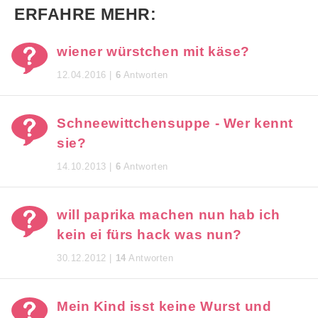
ERFAHRE MEHR:
wiener würstchen mit käse?
12.04.2016 |
6
Antworten
Schneewittchensuppe - Wer kennt
sie?
14.10.2013 |
6
Antworten
will paprika machen nun hab ich
kein ei fürs hack was nun?
30.12.2012 |
14
Antworten
Mein Kind isst keine Wurst und