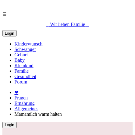
☰
⎯ Wir lieben Familie ⎯
Login
Kinderwunsch
Schwanger
Geburt
Baby
Kleinkind
Familie
Gesundheit
Forum
❤
Fragen
Ernährung
Allgemeines
Mamamilch warm halten
Login