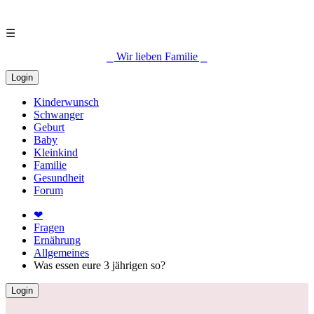
☰
⎯ Wir lieben Familie ⎯
Login
Kinderwunsch
Schwanger
Geburt
Baby
Kleinkind
Familie
Gesundheit
Forum
❤
Fragen
Ernährung
Allgemeines
Was essen eure 3 jährigen so?
Login