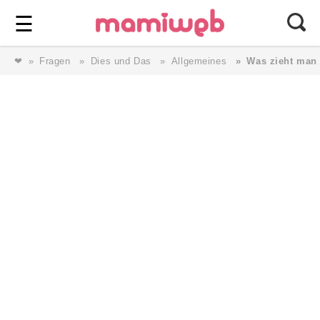
Login
⎯ Wir lieben Familie ⎯
☰
❤
Fragen
Dies und Das
Allgemeines
Was zieht man 
Login
Magazin
Forum
Service
AGB & Impressum