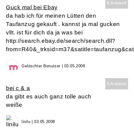
8 Antwort
Guck mal bei Ebay
da hab ich für meinen Lütten den
Taufanzug gekauft . kannst ja mal gucken
vllt. ist für dich da ja was bei
http://search.ebay.de/search/search.dll?
from=R40&_trksid=m37&satitle=taufanzug&ca
Gelöschter Benutzer | 03.05.2008
9 Antwort
bei c & a
da gibt es auch ganz tolle auch
weiße
linilu | 03.05.2008