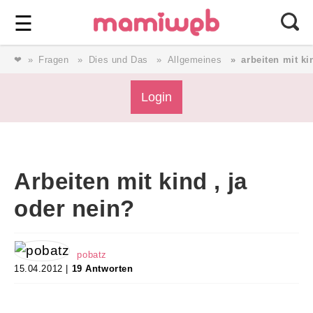
Login
⎯ Wir lieben Familie ⎯
☰
❤
Fragen
Dies und Das
Allgemeines
arbeiten mit ki
Login
Login
Magazin
Arbeiten mit kind , ja
Forum
oder nein?
Service
pobatz
15.04.2012 |
19 Antworten
AGB & Impressum