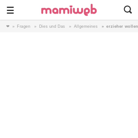
Login
⎯ Wir lieben Familie ⎯
☰
❤
Fragen
Dies und Das
Allgemeines
erzieher wolle
Login
Magazin
Forum
Service
AGB & Impressum