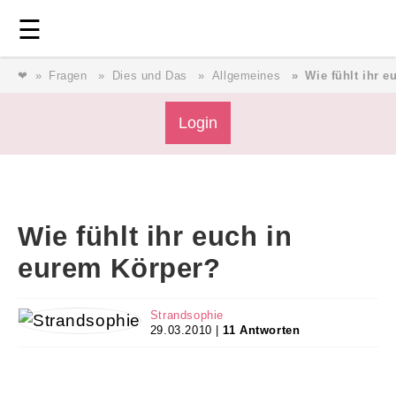
Login
⎯ Wir lieben Familie ⎯
☰
❤
Fragen
Dies und Das
Allgemeines
Wie fühlt ihr 
Login
Login
Magazin
Wie fühlt ihr euch in
Forum
eurem Körper?
Service
Strandsophie
29.03.2010 |
11 Antworten
AGB & Impressum