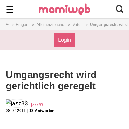
Login
⎯ Wir lieben Familie ⎯
☰
❤
Fragen
Alleinerziehend
Vater
Umgangsrecht wird g
Login
Login
Magazin
Umgangsrecht wird
Forum
gerichtlich geregelt
Service
jazz83
08.02.2011 |
13 Antworten
AGB & Impressum