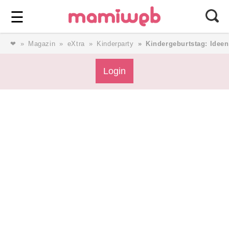
Login
⎯ Wir lieben Familie ⎯
☰
❤
Magazin
eXtra
Kinderparty
Kindergeburtstag: Ideen
Login
Login
Magazin
Forum
Service
AGB & Impressum