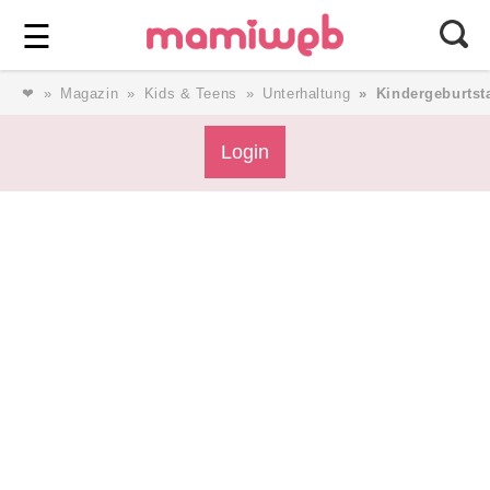
Login
⎯ Wir lieben Familie ⎯
☰
❤
Magazin
Kids & Teens
Unterhaltung
Kindergeburtst
Login
Login
Magazin
Forum
Service
AGB & Impressum